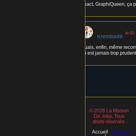
Exact, GraphiQueen, ça peu
le 02
Kremba49
Ouais, enfin, même recomm
on est jamais trop prudent
© 2026 La Maison
De Julia. Tous
droits réservés.
Accueil
Plan du