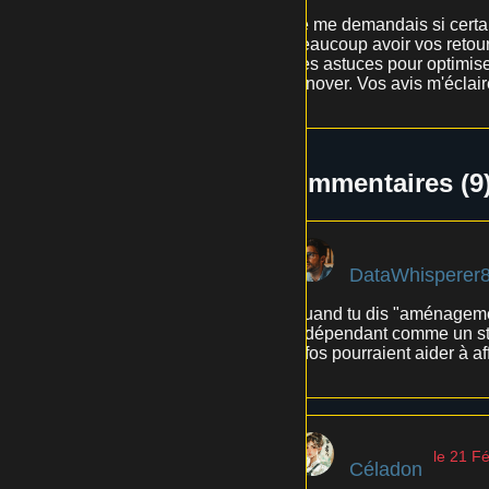
Je me demandais si certai
beaucoup avoir vos retours
des astuces pour optimise
rénover. Vos avis m'éclai
Commentaires (9
DataWhisperer
Quand tu dis "aménagemen
indépendant comme un stud
infos pourraient aider à aff
le 21 F
Céladon