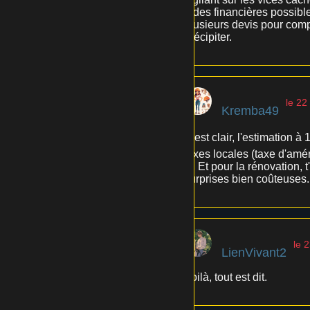
aides financières possibles 
plusieurs devis pour compa
précipiter.
le 22
Kremba49
C'est clair, l'estimation 
taxes locales (taxe d'amé
💸 Et pour la rénovation, t
surprises bien coûteuses..
le 
LienVivant2
Voilà, tout est dit.