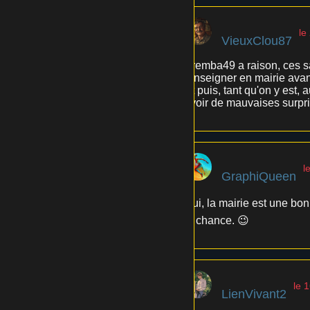
le
VieuxClou87
Kremba49 a raison, ces sat
renseigner en mairie avan
Et puis, tant qu'on y est,
avoir de mauvaises surpris
l
GraphiQueen
Oui, la mairie est une bonn
la chance. 😉
le 
LienVivant2