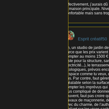
Effectivement, j'aurais dû
la maison principale. Nive
confortable mais sans trop
Esprit créatif50
Ah, un studio de jardin de
parce que les prix varient
compter au moins 1500 € d
juste pour la structure, s
électricité...), le terrass
écologiques, prévois enco
l'espace comme tu veux, ch
ans. Par contre, faut gére
préalable selon la surface
compter les imprévus qui p
plus compliqué de donner u
souvent, faut pas croire q
travaux de maçonnerie, de 
avec du charme, de l'authe
vigilant sur les vices cac