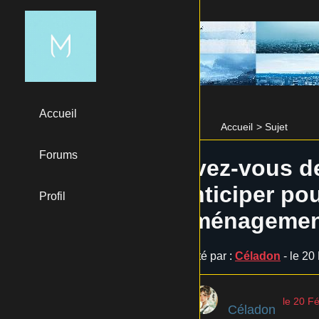
Accueil
Accueil
>
Sujet
Forums
Avez-vous des
anticiper pou
Profil
aménagement
Posté par :
Céladon
- le 20
le 20 F
Céladon