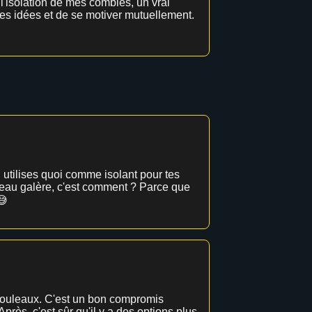
e l'isolation de mes combles, un vrai
 des idées et de se motiver mutuellement.
u utilises quoi comme isolant pour tes
iveau galère, c'est comment ? Parce que
😅
en rouleaux. C'est un bon compromis
Après, c'est sûr qu'il y a des options plus