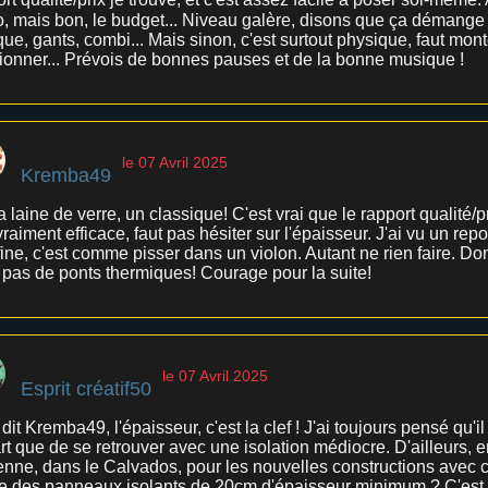
o, mais bon, le budget... Niveau galère, disons que ça démange 
e, gants, combi... Mais sinon, c'est surtout physique, faut mont
tionner... Prévois de bonnes pauses et de la bonne musique !
le 07 Avril 2025
Kremba49
a laine de verre, un classique! C'est vrai que le rapport qualité/p
vraiment efficace, faut pas hésiter sur l'épaisseur. J'ai vu un rep
fine, c'est comme pisser dans un violon. Autant ne rien faire. Don
a pas de ponts thermiques! Courage pour la suite!
le 07 Avril 2025
Esprit créatif50
dit Kremba49, l'épaisseur, c'est la clef ! J'ai toujours pensé qu'i
t que de se retrouver avec une isolation médiocre. D'ailleurs, e
nne, dans le Calvados, pour les nouvelles constructions avec c
ise des panneaux isolants de 20cm d'épaisseur minimum ? C'est