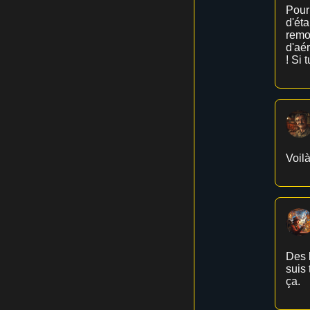
Pour 
d'éta
remon
d'aér
! Si 
Voilà
Des 
suis 
ça.