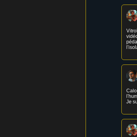
Vitro
vidéo
péda
l'iso
Calo
l'hum
Je su