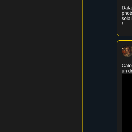
DataW
photo
solai
!
Calor
un d