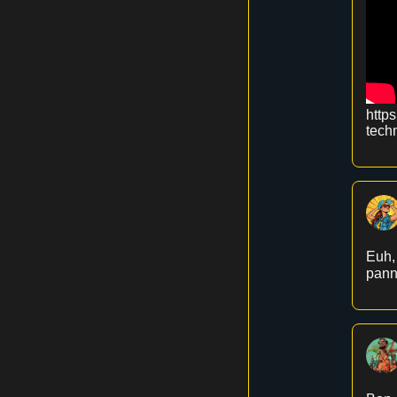
http
techn
Euh, 
pann