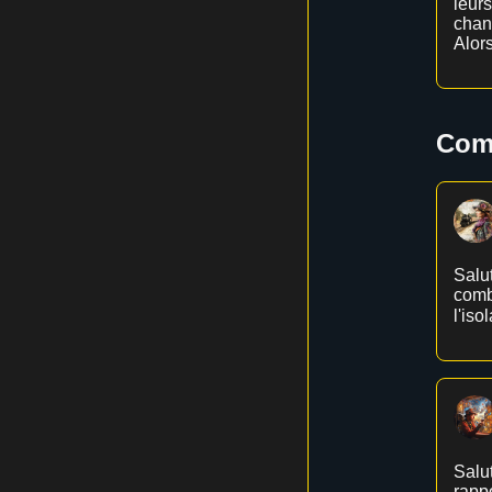
leurs
chant
Alors
Comm
Salut
comb
l'iso
Salut
rappo