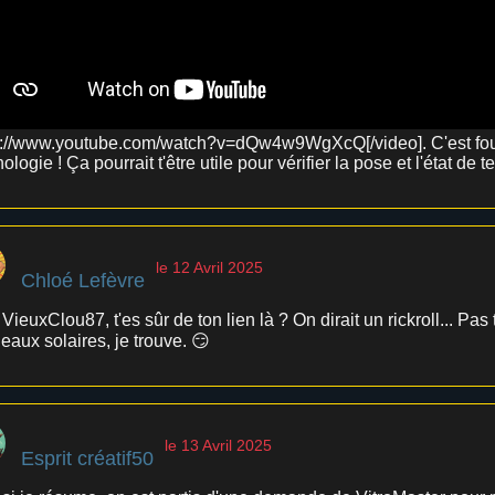
s://www.youtube.com/watch?v=dQw4w9WgXcQ[/video]. C'est fou c
ologie ! Ça pourrait t'être utile pour vérifier la pose et l'état de
le 12 Avril 2025
Chloé Lefèvre
VieuxClou87, t'es sûr de ton lien là ? On dirait un rickroll... Pas 
eaux solaires, je trouve. 😏
le 13 Avril 2025
Esprit créatif50