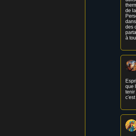
therm
de l
Pers
dans 
des c
parta
à tou
Espri
que l
tenir
c'est