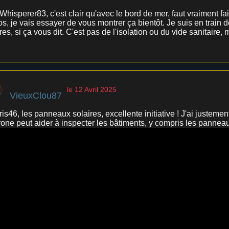
hisperer83, c'est clair qu'avec le bord de mer, faut vraiment fai
s, je vais essayer de vous montrer ça bientôt. Je suis en train 
res, si ça vous dit. C'est pas de l'isolation ou du vide sanitaire
le 12 Avril 2025
VieuxClou87
is46, les panneaux solaires, excellente initiative ! J'ai justem
rone peut aider à inspecter les bâtiments, y compris les pannea