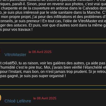
iques, paraît-il. Sinon, pour en revenir aux photos, c'est vrai 
a charpente et de la couverture en ardoise dans le Calvados dont
o, je suis plus intéressé par le vide sanitaire dans la Manche. 
mon propre projet, j'ai peur des infiltrations et des problèmes d
onseils, je suis preneur ! En tout cas, l'idée de VitroMaster est
ger des astuces. Et puis, voir que d'autres sont dans la même ga
s pour vos travaux !
le 08 Avril 2025
VitroMaster
t créatif50, tu as raison, voir les galères des autres, ça aide pas 
'humidité c'est le pire truc. Moi, j'avais bien vérifié l'étanchéité 
 pour l'instant, mais bon, on n'est jamais trop prudent. Si je retr
 pas gagné, je suis pas super organisé !
le 08 Avril 2025
Chloé Lefèvre