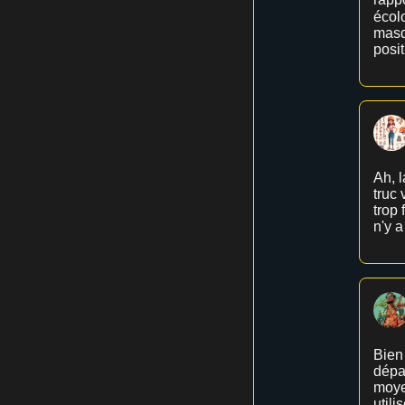
écol
masqu
posi
Ah, l
truc 
trop 
n'y 
Bien 
dépar
moye
util