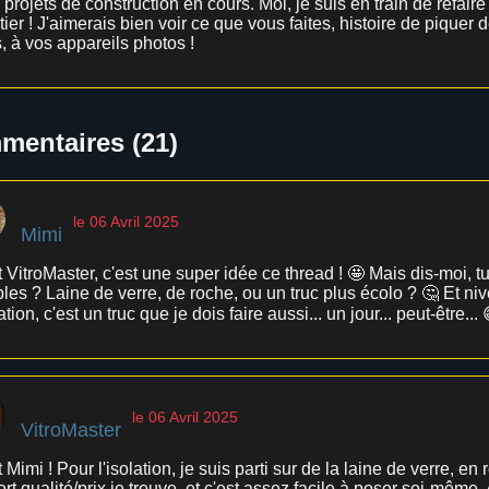
 projets de construction en cours. Moi, je suis en train de refair
ier ! J'aimerais bien voir ce que vous faites, histoire de piquer
, à vos appareils photos !
entaires (21)
le 06 Avril 2025
Mimi
 VitroMaster, c'est une super idée ce thread ! 🤩 Mais dis-moi, t
les ? Laine de verre, de roche, ou un truc plus écolo ? 🤔 Et n
lation, c'est un truc que je dois faire aussi... un jour... peut-être... 
le 06 Avril 2025
VitroMaster
 Mimi ! Pour l'isolation, je suis parti sur de la laine de verre, 
rt qualité/prix je trouve, et c'est assez facile à poser soi-même. 