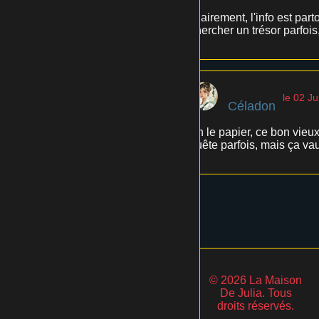
Clairement, l'info est par
chercher un trésor parfois
le 02 Ju
Céladon
Ah le papier, ce bon vieu
quête parfois, mais ça vaut
© 2026 La Maison
De Julia. Tous
droits réservés.