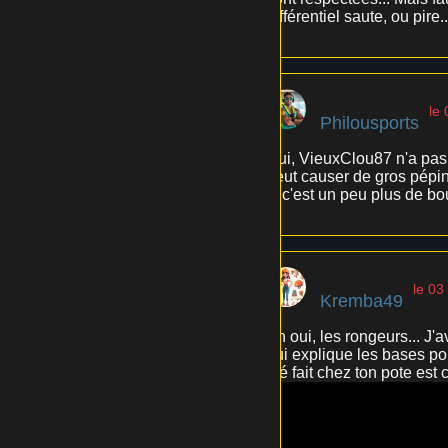
différentiel saute, ou pir
le
Philousports
Oui, VieuxClou87 n'a pas 
peut causer de gros pépin
si c'est un peu plus de bo
le 03
Kremba49
Ah oui, les rongeurs... J'
qui explique les bases pou
été fait chez ton pote est c