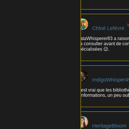
Chloé Lefèvre
DataWhisperer83 a raison,
les consulter avant de co
spécialisées 😉.
IndigoWhisper4
C'est vrai que les bibliot
d'informations, un peu ou
HeritageBloom