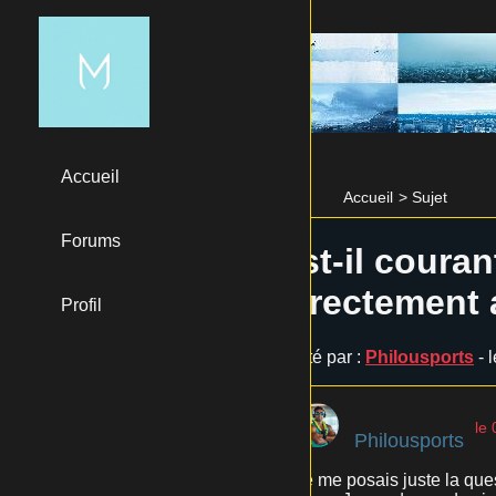
Accueil
Accueil
>
Sujet
Forums
Est-il couran
directement
Profil
Posté par :
Philousports
- 
le
Philousports
Je me posais juste la ques