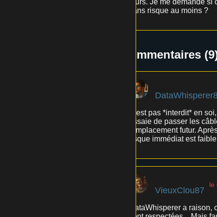
murs. Je me demande si c'e
sans risque au moins ?
Commentaires (9
DataWhisperer
C'est pas *interdit* en so
essaie de passer les câbl
remplacement futur. Après,
risque immédiat est faible
le
VieuxClou87
DataWhisperer a raison, c'
sont respectées... Mais fa