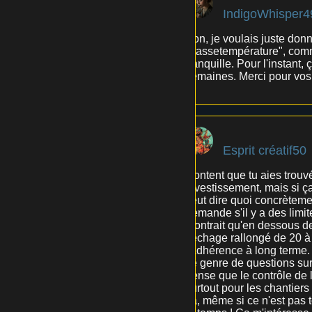
IndigoWhisper4
Bon, je voulais juste donn
"bassetempérature", comme 
tranquille. Pour l'instant,
semaines. Merci pour vos 
Esprit créatif50
Content que tu aies trouvé
investissement, mais si ça
veut dire quoi concrètem
demande s'il y a des limit
montrait qu'en dessous d
séchage rallongé de 20 à
l'adhérence à long terme.
ce genre de questions sur l
pense que le contrôle de la
surtout pour les chantiers 
ça, même si ce n'est pas 