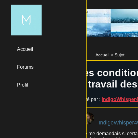
Accueil
Accueil
>
Sujet
Forums
Les conditio
le travail de
Profil
Posté par :
IndigoWhisper
IndigoWhisper4
Je me demandais si certai