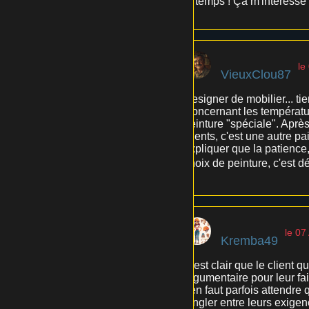
le temps ! Ça m'intéress
le
VieuxClou87
Designer de mobilier... ti
Concernant les températur
peinture "spéciale". Après,
clients, c'est une autre pa
expliquer que la patience,
choix de peinture, c'est dé
le 07
Kremba49
C'est clair que le client q
argumentaire pour leur fai
ben faut parfois attendre q
jongler entre leurs exigen