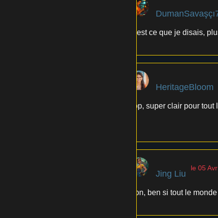
DumanSavaşçı
C'est ce que je disais, plu
HeritageBloom
Top, super clair pour tout
👍
le 05 Avr
Jing Liu
Bon, ben si tout le monde 