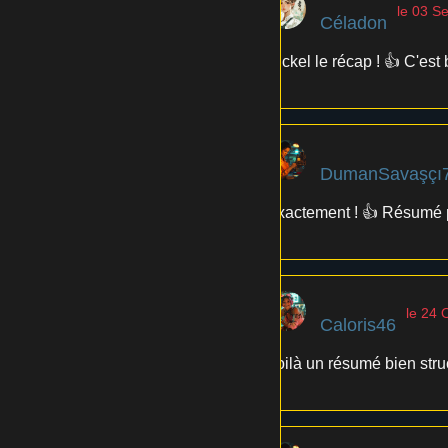
le 03 S
Céladon
Nickel le récap ! 👍 C'est 
DumanSavaşçı
Exactement ! 👍 Résumé pa
le 24 
Caloris46
Voilà un résumé bien struct