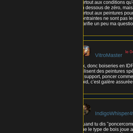
surtout aux conditions qu
en dessous de zéro, mais 
surtout aux peintures pour
contraintes ne sont pas 
clarifie un peu ma question
le 0
VitroMaster
Ok, donc boiseries en IDF..
utilisent des peintures sp
le support, poncer comme 
froid, c'est galère assurée
IndigoWhisper4
Quand tu dis "poncercomme
que le type de bois joue a