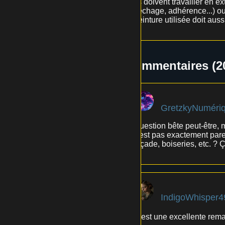
ils doivent travailler en 
séchage, adhérence...) ou 
peinture utilisée doit auss
Commentaires (2
GretzkyNuméri
Question bête peut-être, m
c'est pas exactement pare
façade, boiseries, etc. ? 
IndigoWhisper4
C'est une excellente remar