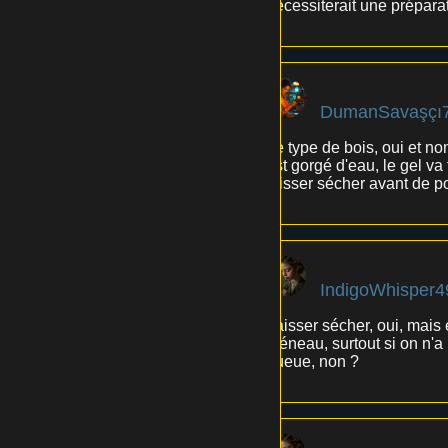
nécessiterait une prépara
DumanSavaşçı
Le type de bois, oui et non
est gorgé d'eau, le gel v
laisser sécher avant de po
IndigoWhisper4
Laisser sécher, oui, mais e
créneau, surtout si on n'a
queue, non ?