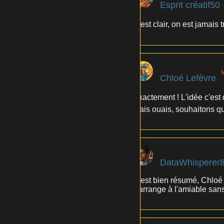
Esprit créatif50
C'est clair, on est jamais 
l
Chloé Lefèvre
Exactement ! L'idée c'est 
Mais ouais, souhaitons qu
DataWhisperer
C'est bien résumé, Chloé L
s'arrange à l'amiable sans 