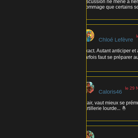
discussion ne mène à rien.
Dommage que certains soi
Chloé Lefèvre
Exact. Autant anticiper et 
parfois faut se préparer au 
le 29
Caloris46
Clair, vaut mieux se prému
l'artillerie lourde... 🤞