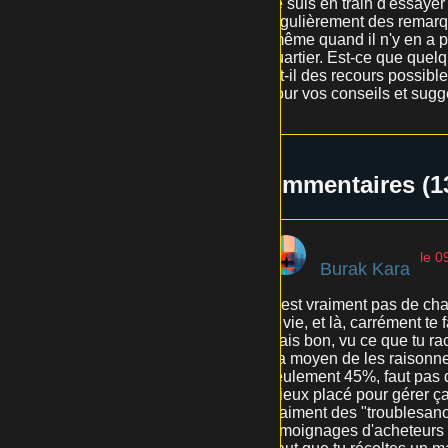
Je suis en train d'essaye
régulièrement des remarqu
(même quand il n'y en a p
quartier. Est-ce que quel
a-t-il des recours possib
pour vos conseils et sugg
Commentaires (1
le 0
Burak Kara
C'est vraiment pas de chan
la vie, et là, carrément te 
mais bon, vu ce que tu rac
y'a moyen de les raisonne
seulement 45%, faut pas q
mieux placé pour gérer ça.
vraiment des "troublesano
témoignages d'acheteurs p