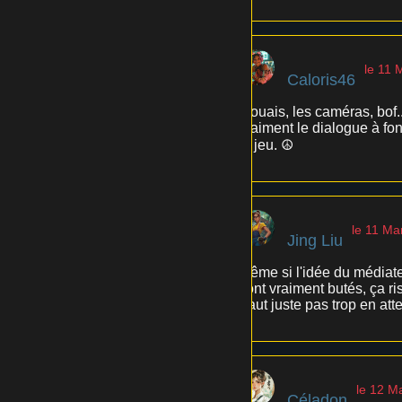
le 11 
Caloris46
Mouais, les caméras, bof..
vraiment le dialogue à fo
le jeu. ☮️
le 11 Ma
Jing Liu
Même si l'idée du médiate
sont vraiment butés, ça ri
Faut juste pas trop en att
le 12 M
Céladon