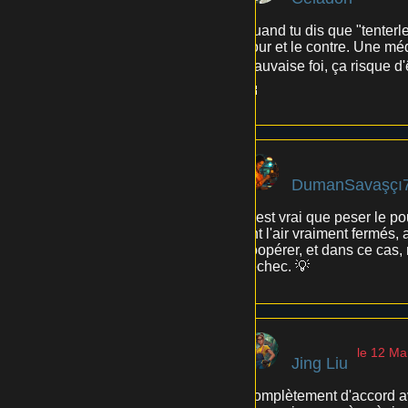
Quand tu dis que "tenterl
pour et le contre. Une méd
mauvaise foi, ça risque d'ê
🤔
DumanSavaşçı
C'est vrai que peser le po
ont l'air vraiment fermés, 
coopérer, et dans ce cas,
l'échec. 💡
le 12 Ma
Jing Liu
Complètement d'accord av