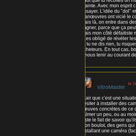
Faut que tu récoltes un m
plainte. Avec mon esprit 
essayer. L'idée du "dol" e
manœuvres ont vicié le co
Mais là, on entre dans des
gagner, parce que ça peut 
mais mon côté défaitiste m
tu es obligé de révéler le
Si tu ne dis rien, tu risque
acheteurs. En tout cas, bo
à nous tenir au courant de
le 
VitroMaster
Clair que c'est une situat
hésiter à installer des cam
preuves concrètes de ce qu
calmer un peu, ou au moins,
juste le fait de savoir qu'
mon boulot, des gens qui 
installant une caméra (facti