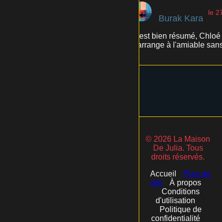
le 2
Burak Kara
C'est bien résumé, Chloé L
s'arrange à l'amiable sans 
© 2026 La Maison
De Julia. Tous
droits réservés.
Accueil
Plan du
site
À propos
Conditions
d'utilisation
Politique de
confidentialité