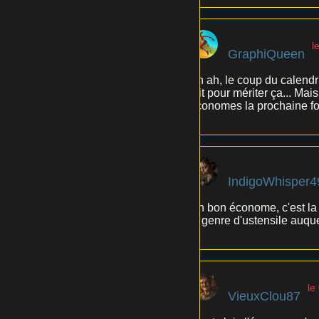
l
GraphiQueen
Ah ah, le coup du calendri
fait pour mériter ça... Ma
économes la prochaine fois
IndigoWhisper4
Un bon économe, c'est la 
le genre d'ustensile auqu
le
VieuxClou87