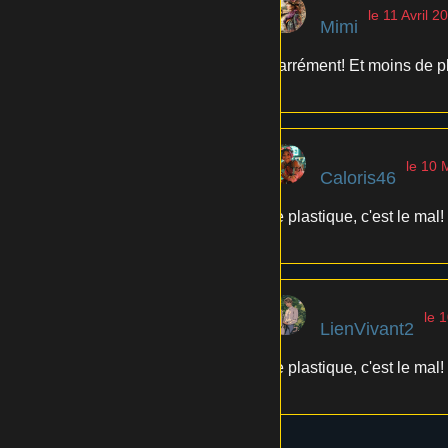
le 11 Avril 2
Mimi
Carrément! Et moins de pl
le 10 
Caloris46
Le plastique, c'est le mal!
le 1
LienVivant2
Le plastique, c'est le mal!