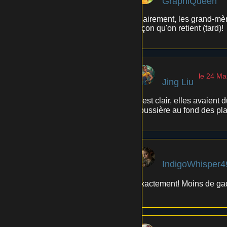
GraphiQueen
Clairement, les grand-mèr
leçon qu'on retient (tard)!
le 24 Ma
Jing Liu
C'est clair, elles avaient
poussière au fond des pla
IndigoWhisper4
Exactement! Moins de gadg