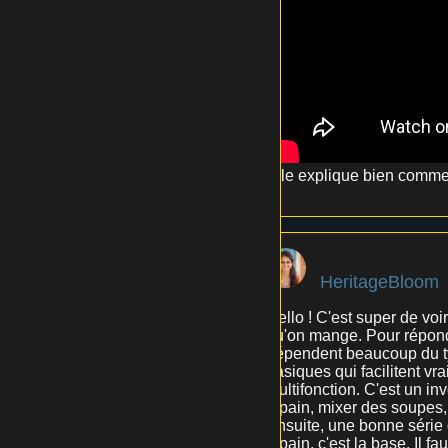
Elle explique bien commen
HeritageBloom
Hello ! C'est super de voir
qu'on mange. Pour répond
dépendent beaucoup du ty
basiques qui facilitent v
multifonction. C'est un in
à pain, mixer des soupes, 
Ensuite, une bonne série 
à pain, c'est la base. Il f