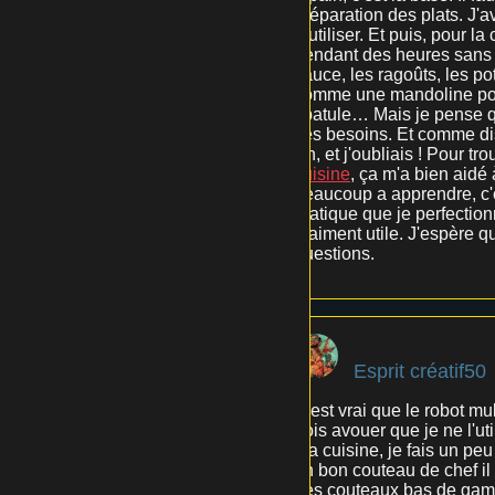
préparation des plats. J'a
à utiliser. Et puis, pour 
pendant des heures sans q
sauce, les ragoûts, les pot
comme une mandoline pour
spatule… Mais je pense que
ses besoins. Et comme disa
Ah, et j'oubliais ! Pour tr
cuisine
, ça m'a bien aidé 
beaucoup a apprendre, c'e
pratique que je perfectionn
vraiment utile. J'espère qu
questions.
Esprit créatif50
C'est vrai que le robot mul
dois avouer que je ne l'u
ma cuisine, je fais un peu 
un bon couteau de chef il
des couteaux bas de gamme