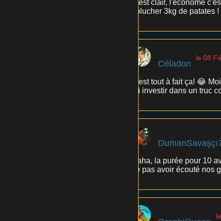
C'est clair, l'économe c'e
éplucher 3kg de patates !
le 08 F
Céladon
C'est tout à fait ça! 😂 M
dû investir dans un truc co
DumanSavaşçı
Haha, la purée pour 10 ave
de pas avoir écouté nos g
l