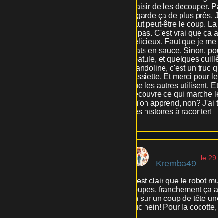
plaisir de les découper. P
regarde ça de plus près. J'
vaut peut-être le coup. La 
le pas. C'est vrai que ça 
délicieux. Faut que je me 
plats en sauce. Sinon, pou
spatule, et quelques cuil
mandoline, c'est un truc q
l'assiette. Et merci pour le
que les autres utilisent. 
découvre ce qui marche le
qu'on apprend, non? J'ai te
des histoires à raconter!
le 29
Kremba49
C'est clair que le robot mu
soupes, franchement ça ai
un sur un coup de tête une
truc hein! Pour la cocotte,