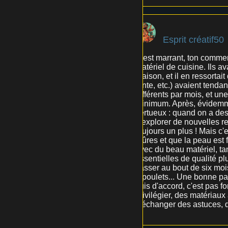
Esprit créatif50
C'est marrant, ton commen
matériel de cuisine. Ils a
maison, et il en ressortai
fonte, etc.) avaient tenda
différents par mois, et u
minimum. Après, évidemment
vertueux : quand on a des 
d'explorer de nouvelles re
toujours un plus ! Mais c'e
mûres et que la peau est fr
avec du beau matériel, ta
essentielles de qualité pl
casser au bout de six mois
2 poulets... Une bonne pai
suis d'accord, c'est pas 
privilégier, des matériaux
d'échanger des astuces, d