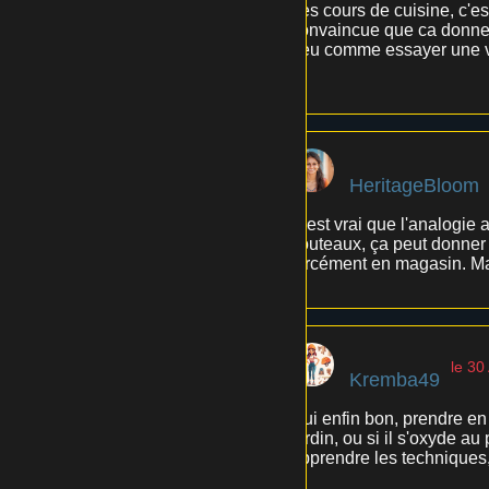
Les cours de cuisine, c'es
convaincue que ca donne vr
peu comme essayer une voit
?
HeritageBloom
C'est vrai que l'analogie 
couteaux, ça peut donner 
forcément en magasin. Mais
le 30
Kremba49
Oui enfin bon, prendre en
jardin, ou si il s'oxyde au
apprendre les techniques,