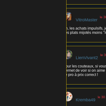
le 
VitroMaster
Ah, les achats impulsifs, j
des plats mijotés moins "l
le 
LienVivant2
Pour les couteaux, si vous
permet de voir si on aime
de pro à prix correct !
le 30
Kremba49