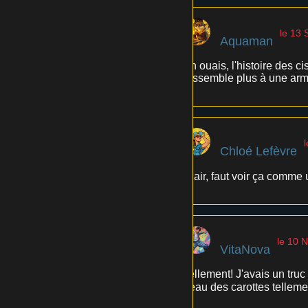
le 13
Aquaman
Ah ouais, l'histoire des c
ressemble plus à une arme 
Chloé Lefèvre
Clair, faut voir ça comme
le 10 
VitaNova
Tellement! J'avais un truc 
peau des carottes tellemen