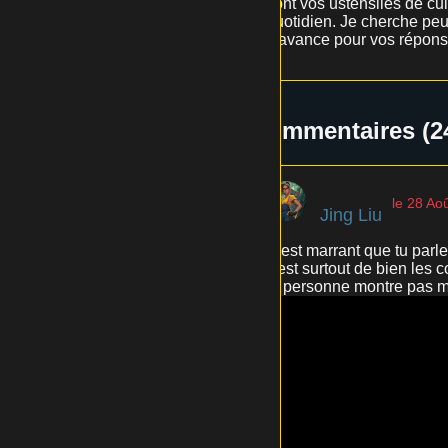
sont vos ustensiles de cu
quotidien. Je cherche peut
d'avance pour vos répons
Commentaires (2
le 28 Ao
Jing Liu
C'est marrant que tu parle
c'est surtout de bien les c
la personne montre pas mal