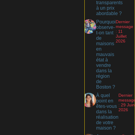
transparents
à un prix
abordable ?
Pourquoi
Dernier
message
observe-
: 11
t-on tant
Juillet
de
2026
maisons
en
mauvais
état à
vendre
dans la
région
de
Boston ?
À quel
Dernier
messag
point en
: 29 Juin
êtes-vous
2026
dans la
réalisation
de votre
maison ?