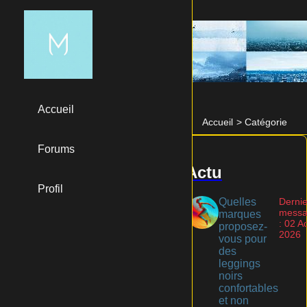
Accueil
Accueil
>
Catégorie
Forums
Actu
Profil
Quelles
Dernie
mess
marques
: 02 A
proposez-
2026
vous pour
des
leggings
noirs
confortables
et non