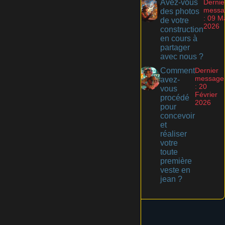
Avez-vous
Dernie
messa
des photos
: 09 M
de votre
2026
construction
en cours à
partager
avec nous ?
Comment
Dernier
message
avez-
: 20
vous
Février
procédé
2026
pour
concevoir
et
réaliser
votre
toute
première
veste en
jean ?
1