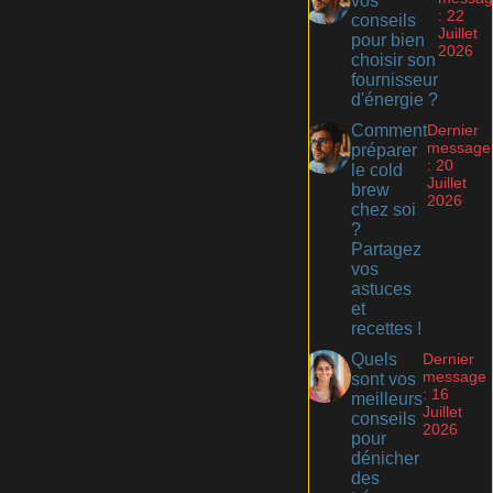
vos
: 22
conseils
Juillet
pour bien
2026
choisir son
fournisseur
d'énergie ?
Comment
Dernier
message
préparer
: 20
le cold
Juillet
brew
2026
chez soi
?
Partagez
vos
astuces
et
recettes !
Quels
Dernier
message
sont vos
: 16
meilleurs
Juillet
conseils
2026
pour
dénicher
des