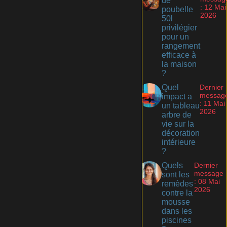
de
: 12 Mai
poubelle
2026
50l
privilégier
pour un
rangement
efficace à
la maison
?
Quel
Dernier
messag
impact a
: 11 Mai
un tableau
2026
arbre de
vie sur la
décoration
intérieure
?
Quels
Dernier
message
sont les
: 08 Mai
remèdes
2026
contre la
mousse
dans les
piscines