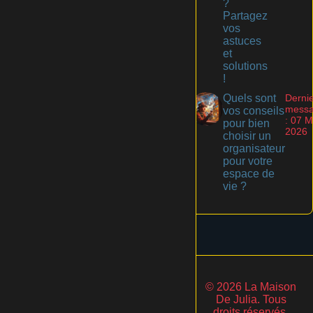
?
Partagez
vos
astuces
et
solutions
!
Quels sont
Derni
mess
vos conseils
: 07 M
pour bien
2026
choisir un
organisateur
pour votre
espace de
vie ?
1
2
© 2026 La Maison
De Julia. Tous
droits réservés.