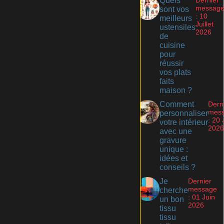
Quels
messag
sont vos
: 10
meilleurs
Juillet
ustensiles
2026
de
cuisine
pour
réussir
vos plats
faits
maison ?
Comment
Dern
mes
personnaliser
: 20 
votre intérieur
2026
avec une
gravure
unique :
idées et
conseils ?
Je
Dernier
message
cherche
: 01 Juin
un bon
2026
tissu
tissu