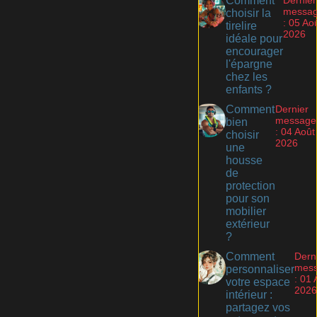
Comment
messa
choisir la
: 05 Ao
tirelire
2026
idéale pour
encourager
l'épargne
chez les
enfants ?
Comment
Dernier
message
bien
: 04 Août
choisir
2026
une
housse
de
protection
pour son
mobilier
extérieur
?
Comment
Dern
mes
personnaliser
: 01 
votre espace
2026
intérieur :
partagez vos