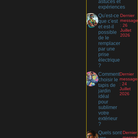
astuces et
expériences
Qu'est-ce
Dernier
message
que c'est
: 26
et est-il
Juillet
possible
2026
de le
remplacer
par une
prise
électrique
?
Comment
Dernier
message
choisir le
: 24
tapis de
Juillet
jardin
2026
idéal
pour
sublimer
votre
extérieur
?
Quels sont
Dernier
messag