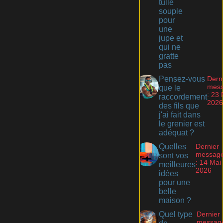
tulle
souple
pour
une
jupe et
qui ne
gratte
pas
Pensez-vous
Dern
mes
que le
: 23 
raccordement
2026
des fils que
j'ai fait dans
le grenier est
adéquat ?
Quelles
Dernier
messag
sont vos
: 14 Mai
meilleures
2026
idées
pour une
belle
maison ?
Quel type
Dernier
messag