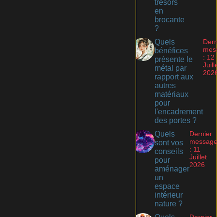
trésors
en
brocante
?
Quels
Dern
mes
bénéfices
: 12
présente le
Juill
métal par
202
rapport aux
autres
matériaux
pour
l'encadrement
des portes ?
Quels
Dernier
messag
sont vos
: 11
conseils
Juillet
pour
2026
aménager
un
espace
intérieur
nature ?
Dernier