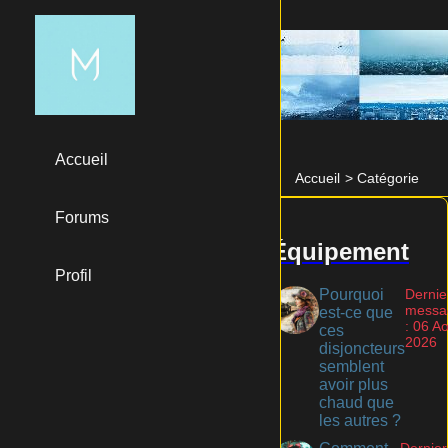
Accueil
Accueil
>
Catégorie
Forums
Équipement
Profil
Pourquoi
Dernie
messa
est-ce que
: 06 A
ces
2026
disjoncteurs
semblent
avoir plus
chaud que
les autres ?
Dernier